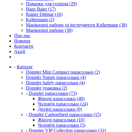
Помазки для гоління (29)
Hans Baier (17)
Rainer Dittmar (10)
Kellermann (2)
Манікюрні набори та інструменти Kellermann (38)
Манікюрні набори (38)
Про нас
Новини
Контакти
Акції
-
Каталог
Doppler Mini Compact парасольки (2)
Doppler Nature парасольки (4)
Doppler Safety парасольки (4)
Doppler упаковка (2)
-
Doppler парасольки (73)
Жіночі парасольки (49)
Чоловічі парасольки (24)
Дитячі парасольки (0)
-
Doppler CarbonSteel парасольки (15)
Жіночі парасольки (10)
Чоловічі парасольки (5)
-
Doppler VIP Collection парасольки (32)