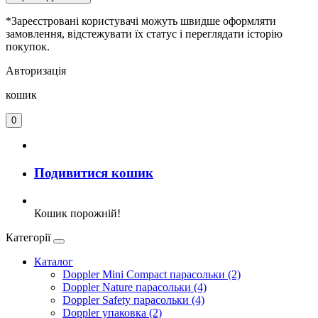
*Зареєстровані користувачі можуть швидше оформляти
замовлення, відстежувати їх статус і переглядати історію
покупок.
Авторизація
кошик
0
Подивитися кошик
Кошик порожній!
Категорії
Каталог
Doppler Mini Compact парасольки (2)
Doppler Nature парасольки (4)
Doppler Safety парасольки (4)
Doppler упаковка (2)