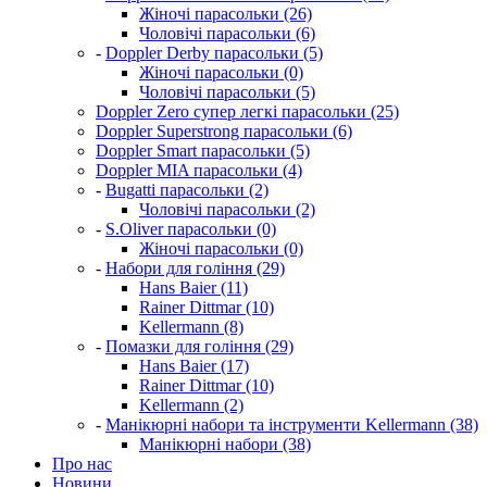
Жіночі парасольки (26)
Чоловічі парасольки (6)
-
Doppler Derby парасольки (5)
Жіночі парасольки (0)
Чоловічі парасольки (5)
Doppler Zero супер легкі парасольки (25)
Doppler Superstrong парасольки (6)
Doppler Smart парасольки (5)
Doppler MIA парасольки (4)
-
Bugatti парасольки (2)
Чоловічі парасольки (2)
-
S.Oliver парасольки (0)
Жіночі парасольки (0)
-
Набори для гоління (29)
Hans Baier (11)
Rainer Dittmar (10)
Kellermann (8)
-
Помазки для гоління (29)
Hans Baier (17)
Rainer Dittmar (10)
Kellermann (2)
-
Манікюрні набори та інструменти Kellermann (38)
Манікюрні набори (38)
Про нас
Новини