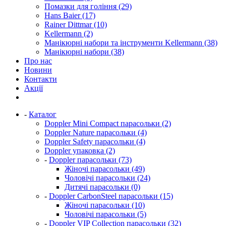
Помазки для гоління (29)
Hans Baier (17)
Rainer Dittmar (10)
Kellermann (2)
Манікюрні набори та інструменти Kellermann (38)
Манікюрні набори (38)
Про нас
Новини
Контакти
Акції
-
Каталог
Doppler Mini Compact парасольки (2)
Doppler Nature парасольки (4)
Doppler Safety парасольки (4)
Doppler упаковка (2)
-
Doppler парасольки (73)
Жіночі парасольки (49)
Чоловічі парасольки (24)
Дитячі парасольки (0)
-
Doppler CarbonSteel парасольки (15)
Жіночі парасольки (10)
Чоловічі парасольки (5)
-
Doppler VIP Collection парасольки (32)