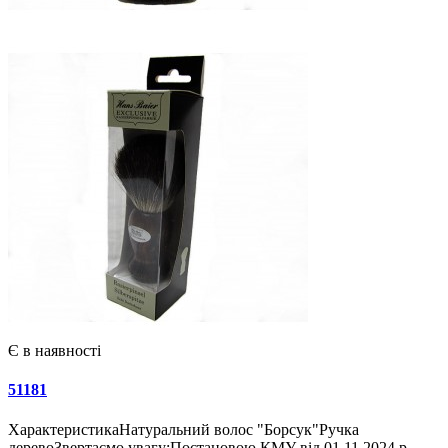
Є в наявності
51181
ХарактеристикаНатуральний волос "Борсук"Ручка
деревоЗвертаємо увагу:Постановою КМУ від 01.11.2024 р...