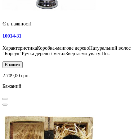
Є в наявності
10014-31
ХарактеристикаКоробка-мангове деревоНатуральний волос
"Борсук"Ручка дерево / металЗвертаємо увагу:По..
В кошик
2.709,00 грн.
Бажаний