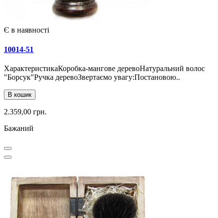
Є в наявності
10014-51
ХарактеристикаКоробка-мангове деревоНатуральний волос
"Борсук"Ручка деревоЗвертаємо увагу:Постановою..
В кошик
2.359,00 грн.
Бажаний