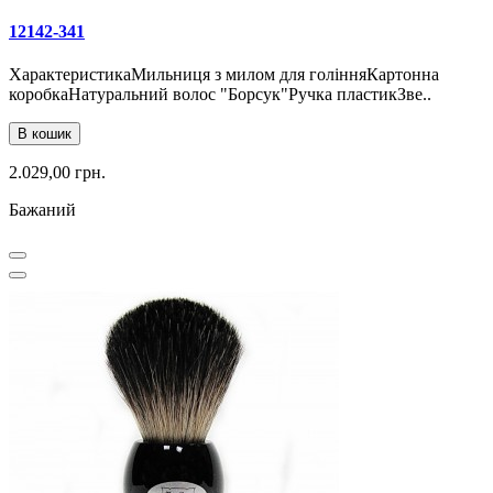
12142-341
ХарактеристикаМильниця з милом для голінняКартонна
коробкаНатуральний волос "Борсук"Ручка пластикЗве..
В кошик
2.029,00 грн.
Бажаний