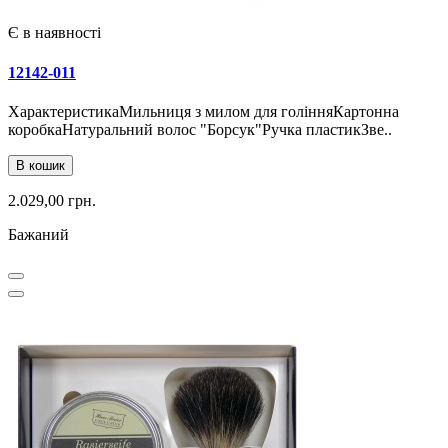
Є в наявності
12142-011
ХарактеристикаМильниця з милом для голінняКартонна
коробкаНатуральний волос "Борсук"Ручка пластикЗве..
В кошик
2.029,00 грн.
Бажаний