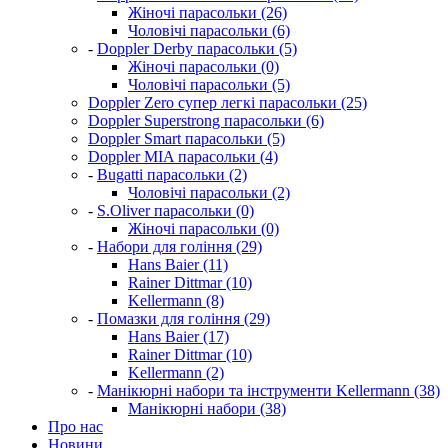
Жіночі парасольки (26)
Чоловічі парасольки (6)
-
Doppler Derby парасольки (5)
Жіночі парасольки (0)
Чоловічі парасольки (5)
Doppler Zero супер легкі парасольки (25)
Doppler Superstrong парасольки (6)
Doppler Smart парасольки (5)
Doppler MIA парасольки (4)
-
Bugatti парасольки (2)
Чоловічі парасольки (2)
-
S.Oliver парасольки (0)
Жіночі парасольки (0)
-
Набори для гоління (29)
Hans Baier (11)
Rainer Dittmar (10)
Kellermann (8)
-
Помазки для гоління (29)
Hans Baier (17)
Rainer Dittmar (10)
Kellermann (2)
-
Манікюрні набори та інструменти Kellermann (38)
Манікюрні набори (38)
Про нас
Новини