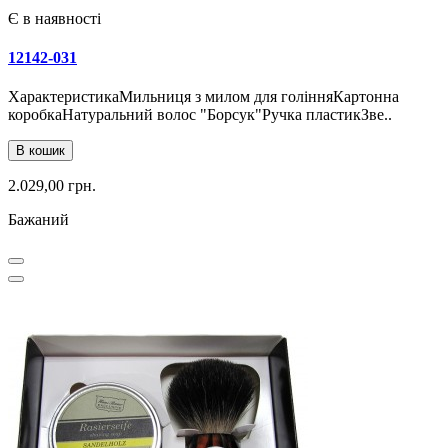
Є в наявності
12142-031
ХарактеристикаМильниця з милом для голінняКартонна
коробкаНатуральний волос "Борсук"Ручка пластикЗве..
В кошик
2.029,00 грн.
Бажаний