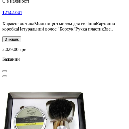
Є в наявності
12142-041
ХарактеристикаМильниця з милом для голінняКартонна
коробкаНатуральний волос "Борсук"Ручка пластикЗве..
В кошик
2.029,00 грн.
Бажаний