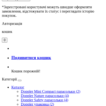
*Зареєстровані користувачі можуть швидше оформляти
замовлення, відстежувати їх статус і переглядати історію
покупок.
Авторизація
кошик
0
Подивитися кошик
Кошик порожній!
Категорії
Каталог
Doppler Mini Compact парасольки (2)
Doppler Nature парасольки (4)
Doppler Safety парасольки (4)
Doppler упаковка (2)