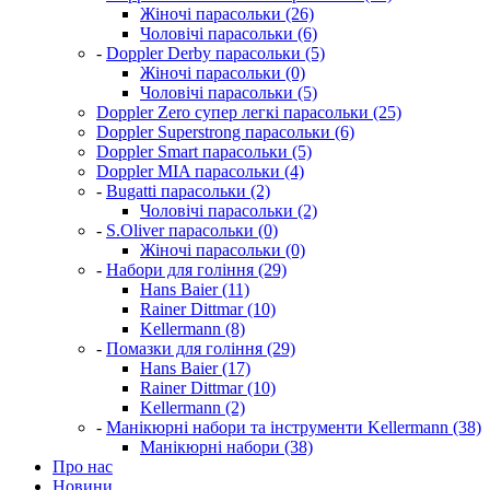
Жіночі парасольки (26)
Чоловічі парасольки (6)
-
Doppler Derby парасольки (5)
Жіночі парасольки (0)
Чоловічі парасольки (5)
Doppler Zero супер легкі парасольки (25)
Doppler Superstrong парасольки (6)
Doppler Smart парасольки (5)
Doppler MIA парасольки (4)
-
Bugatti парасольки (2)
Чоловічі парасольки (2)
-
S.Oliver парасольки (0)
Жіночі парасольки (0)
-
Набори для гоління (29)
Hans Baier (11)
Rainer Dittmar (10)
Kellermann (8)
-
Помазки для гоління (29)
Hans Baier (17)
Rainer Dittmar (10)
Kellermann (2)
-
Манікюрні набори та інструменти Kellermann (38)
Манікюрні набори (38)
Про нас
Новини