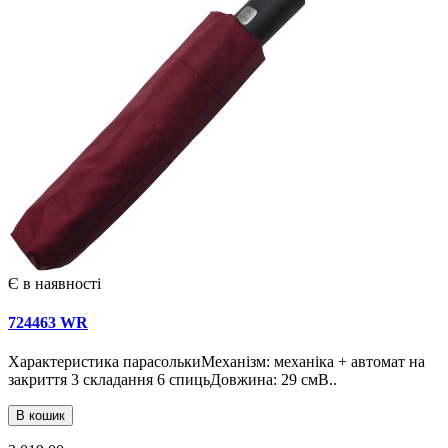
Є в наявності
724463 WR
Характеристика парасолькиМеханізм: механіка + автомат на
закриття 3 складання 6 спицьДовжина: 29 смВ..
В кошик