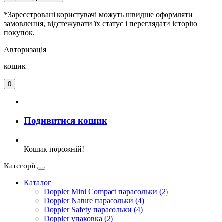
*Зареєстровані користувачі можуть швидше оформляти
замовлення, відстежувати їх статус і переглядати історію
покупок.
Авторизація
кошик
0
Подивитися кошик
Кошик порожній!
Категорії
Каталог
Doppler Mini Compact парасольки (2)
Doppler Nature парасольки (4)
Doppler Safety парасольки (4)
Doppler упаковка (2)