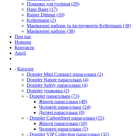
Помазки для гоління (29)
Hans Baier (17)
Rainer Dittmar (10)
Kellermann (2)
Манікюрні набори та інструменти Kellermann (38)
Манікюрні набори (38)
Про нас
Новини
Контакти
Акції
-
Каталог
Doppler Mini Compact парасольки (2)
Doppler Nature парасольки (4)
Doppler Safety парасольки (4)
Doppler упаковка (2)
-
Doppler парасольки (73)
Жіночі парасольки (49)
Чоловічі парасольки (24)
Дитячі парасольки (0)
-
Doppler CarbonSteel парасольки (15)
Жіночі парасольки (10)
Чоловічі парасольки (5)
-
Doppler VIP Collection парасольки (32)