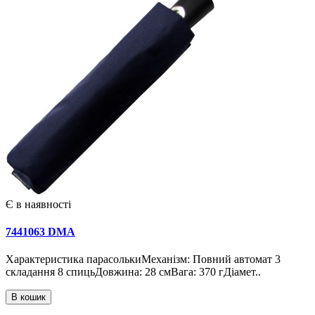
Є в наявності
7441063 DMA
Характеристика парасолькиМеханізм: Повний автомат 3
складання 8 спицьДовжина: 28 смВага: 370 гДіамет..
В кошик