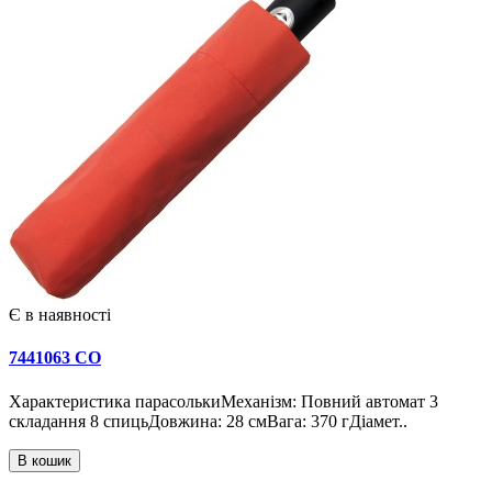
Є в наявності
7441063 CO
Характеристика парасолькиМеханізм: Повний автомат 3
складання 8 спицьДовжина: 28 смВага: 370 гДіамет..
В кошик