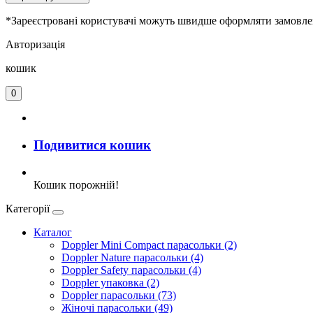
*Зареєстровані користувачі можуть швидше оформляти замовленн
Авторизація
кошик
0
Подивитися кошик
Кошик порожній!
Категорії
Каталог
Doppler Mini Compact парасольки (2)
Doppler Nature парасольки (4)
Doppler Safety парасольки (4)
Doppler упаковка (2)
Doppler парасольки (73)
Жіночі парасольки (49)