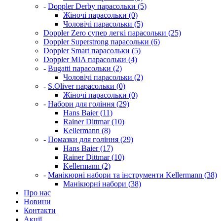
-
Doppler Derby парасольки (5)
Жіночі парасольки (0)
Чоловічі парасольки (5)
Doppler Zero супер легкі парасольки (25)
Doppler Superstrong парасольки (6)
Doppler Smart парасольки (5)
Doppler MIA парасольки (4)
-
Bugatti парасольки (2)
Чоловічі парасольки (2)
-
S.Oliver парасольки (0)
Жіночі парасольки (0)
-
Набори для гоління (29)
Hans Baier (11)
Rainer Dittmar (10)
Kellermann (8)
-
Помазки для гоління (29)
Hans Baier (17)
Rainer Dittmar (10)
Kellermann (2)
-
Манікюрні набори та інструменти Kellermann (38)
Манікюрні набори (38)
Про нас
Новини
Контакти
Акції