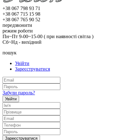
+38 067 798 93 71
+38 067 715 15 98
+38 067 765 90 52
передзвонити
режим роботи
Пн~Пт 9-00~15-00 ( при наявності світла )
Сб~Нд - вихідний
пошук
Увійти
Зареєструватися
Забули пароль?
Увійти
Зареєструватися