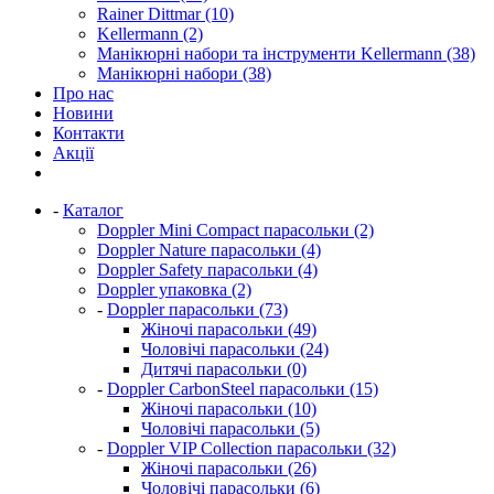
Rainer Dittmar (10)
Kellermann (2)
Манікюрні набори та інструменти Kellermann (38)
Манікюрні набори (38)
Про нас
Новини
Контакти
Акції
-
Каталог
Doppler Mini Compact парасольки (2)
Doppler Nature парасольки (4)
Doppler Safety парасольки (4)
Doppler упаковка (2)
-
Doppler парасольки (73)
Жіночі парасольки (49)
Чоловічі парасольки (24)
Дитячі парасольки (0)
-
Doppler CarbonSteel парасольки (15)
Жіночі парасольки (10)
Чоловічі парасольки (5)
-
Doppler VIP Collection парасольки (32)
Жіночі парасольки (26)
Чоловічі парасольки (6)